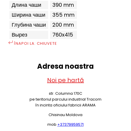
Длина чаши
390 mm
Ширина чаши
355 mm
Глубина чаши
200 mm
Вырез
760x415
ÎNAPOI LA: CHIUVETE
Adresa noastra
Noi pe hartă
str. Columna 170C
pe teritoriul parcului industrial Tracom
în incinta oficiului fabricii ARAMA
Chisinau Moldova
mob
+37379959571