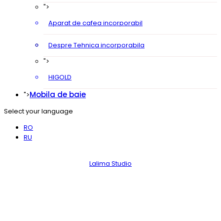
">
Aparat de cafea incorporabil
Despre Tehnica incorporabila
">
HIGOLD
Mobila de baie
">
Select your language
RO
RU
NOI PE HARTĂ!
Lalima Studio