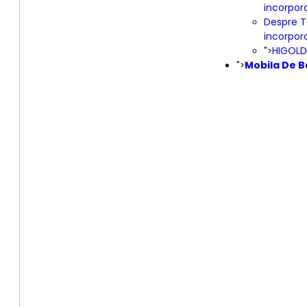
incorpora
Despre T
incorpora
HIGOLD
">
Mobila De B
">