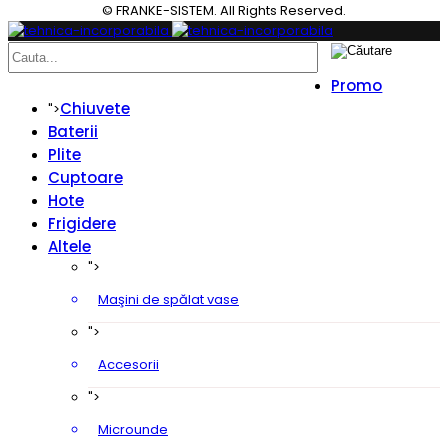
© FRANKE-SISTEM. All Rights Reserved.
Promo
Chiuvete
">
Baterii
Plite
Cuptoare
Hote
Frigidere
Altele
">
Maşini de spălat vase
">
Accesorii
">
Microunde