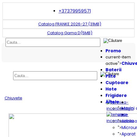
+37379959571
Catalog FRANKE 2026-27 (31MB)
Catalog Gama D(5MB)
Promo
current-item
Chiuv
active">
Baterii
Plite
Cuptoare
Hote
Frigidere
Chiuvete
Altele
Maşini 
">
vase
Accesor
">
Microu
">
Aparat
">