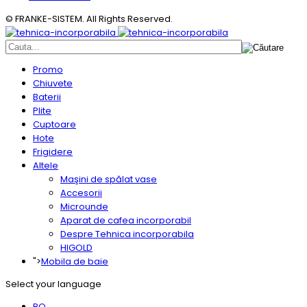
© FRANKE-SISTEM. All Rights Reserved.
Promo
Chiuvete
Baterii
Plite
Cuptoare
Hote
Frigidere
Altele
Maşini de spălat vase
Accesorii
Microunde
Aparat de cafea incorporabil
Despre Tehnica incorporabila
HIGOLD
">
Mobila de baie
Select your language
RO