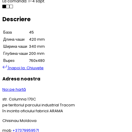
La comandă: 1–4 săpt.
Descriere
База
45
Длина чаши
420 mm
Ширина чаши
340 mm
Глубина чаши
200 mm
Вырез
760x480
Înapoi la: Chiuvete
Adresa noastra
Noi pe hartă
str. Columna 170C
pe teritoriul parcului industrial Tracom
în incinta oficiului fabricii ARAMA
Chisinau Moldova
mob
+37379959571