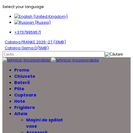
Select your language
+37379959571
Catalog FRANKE 2026-27 (31MB)
Catalog Gama D(5MB)
Promo
Chiuvete
Baterii
Plite
Cuptoare
Hote
Frigidere
Altele
Maşini de spălat
vase
Accesorii