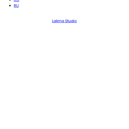
RU
Noi pe hartă!
Lalima Studio