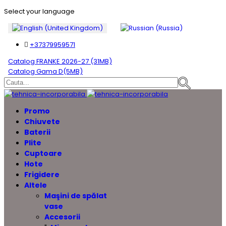
Select your language
+37379959571
Catalog FRANKE 2026-27 (31MB)
Catalog Gama D(5MB)
Promo
Chiuvete
Baterii
Plite
Cuptoare
Hote
Frigidere
Altele
Maşini de spălat
vase
Accesorii