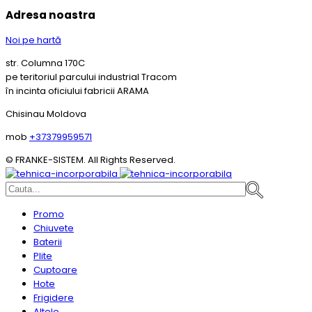
Adresa noastra
Noi pe hartă
str. Columna 170C
pe teritoriul parcului industrial Tracom
în incinta oficiului fabricii ARAMA
Chisinau Moldova
mob
+37379959571
© FRANKE-SISTEM. All Rights Reserved.
Promo
Chiuvete
Baterii
Plite
Cuptoare
Hote
Frigidere
Altele