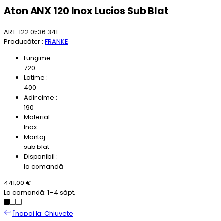
Aton ANX 120 Inox Lucios Sub Blat
ART: 122.0536.341
Producător :
FRANKE
Lungime :
720
Latime :
400
Adincime :
190
Material :
Inox
Montaj :
sub blat
Disponibil :
la comandă
441,00 €
La comandă: 1–4 săpt.
Înapoi la: Chiuvete