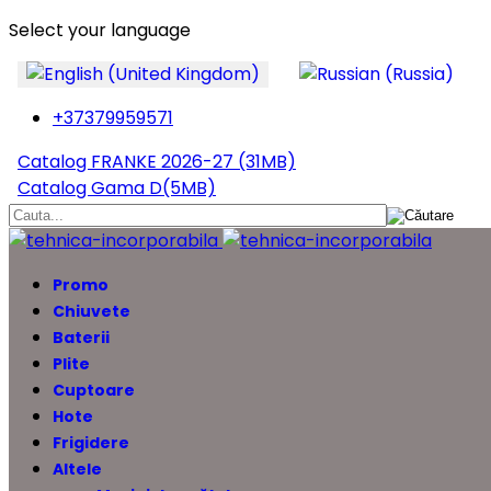
Select your language
+37379959571
Catalog FRANKE 2026-27 (31MB)
Catalog Gama D(5MB)
Promo
Chiuvete
Baterii
Plite
Cuptoare
Hote
Frigidere
Altele