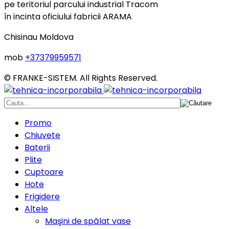
pe teritoriul parcului industrial Tracom
în incinta oficiului fabricii ARAMA
Chisinau Moldova
mob
+37379959571
© FRANKE-SISTEM. All Rights Reserved.
Promo
Chiuvete
Baterii
Plite
Cuptoare
Hote
Frigidere
Altele
Maşini de spălat vase