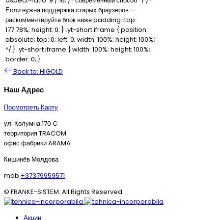
aspect-ratio: 9 / 16; /* современный способ */ /*
Если нужна поддержка старых браузеров —
раскомментируйте блок ниже padding-top:
177.78%; height: 0; } .yt-short iframe { position:
absolute; top: 0; left: 0; width: 100%; height: 100%;
*/ } .yt-short iframe { width: 100%; height: 100%;
border: 0; }
Back to: HIGOLD
Наш Адрес
Посмотреть Карту
ул. Колумна 170 C
территория TRACOM
офис фабрики ARAMA
Кишинёв Молдова
mob
+37379959571
© FRANKE-SISTEM. All Rights Reserved.
Акции