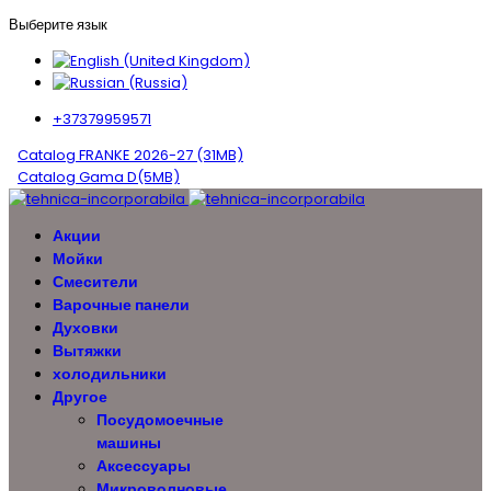
Выберите язык
+37379959571
Catalog FRANKE 2026-27 (31MB)
Catalog Gama D(5MB)
Акции
Мойки
Смесители
Варочные панели
Духовки
Вытяжки
холодильники
Другое
Посудомоечные
машины
Аксессуары
Микроволновые