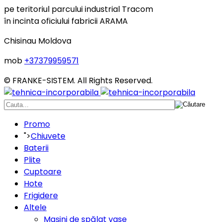
pe teritoriul parcului industrial Tracom
în incinta oficiului fabricii ARAMA
Chisinau Moldova
mob
+37379959571
© FRANKE-SISTEM. All Rights Reserved.
Promo
">
Chiuvete
Baterii
Plite
Cuptoare
Hote
Frigidere
Altele
Maşini de spălat vase