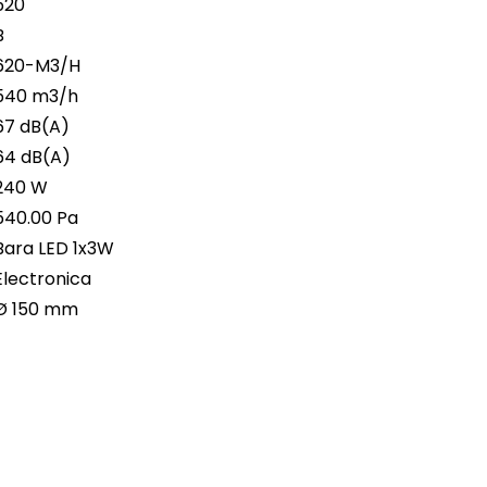
520
B
620-M3/H
540 m3/h
67 dB(A)
64 dB(A)
240 W
540.00 Pa
Bara LED 1x3W
Electronica
Ø 150 mm