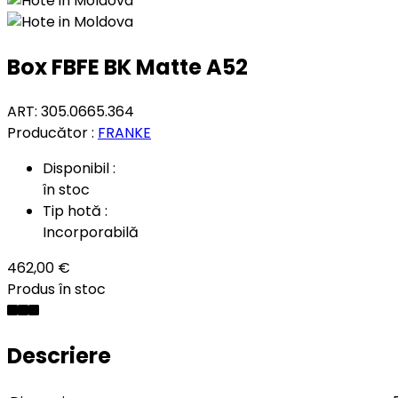
Box FBFE BK Matte A52
ART: 305.0665.364
Producător :
FRANKE
Disponibil :
în stoc
Tip hotă :
Incorporabilă
462,00 €
Produs în stoc
Descriere