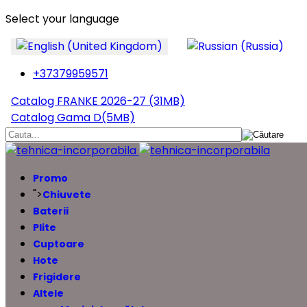
Select your language
+37379959571
Catalog FRANKE 2026-27 (31MB)
Catalog Gama D(5MB)
Promo
">
Chiuvete
Baterii
Plite
Cuptoare
Hote
Frigidere
Altele