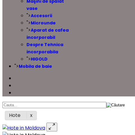
Maşini de spălat
vase
">
Accesorii
">
Microunde
">
Aparat de cafea
incorporabil
Despre Tehnica
incorporabila
">
HIGOLD
">
Mobila de baie
Hote