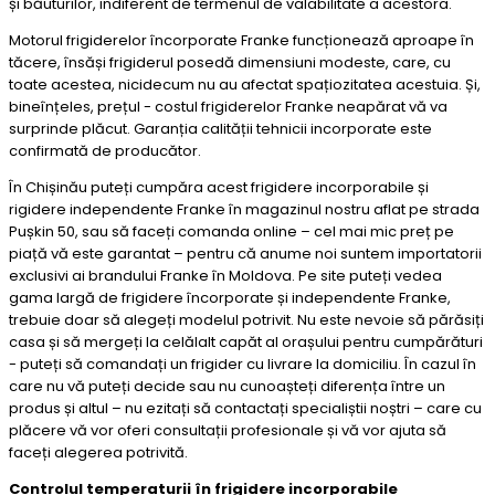
și băuturilor, indiferent de termenul de valabilitate a acestora.
Motorul frigiderelor încorporate Franke funcționează aproape în
tăcere, însăși frigiderul posedă dimensiuni modeste, care, cu
toate acestea, nicidecum nu au afectat spațiozitatea acestuia. Și,
bineînțeles, prețul - costul frigiderelor Franke neapărat vă va
surprinde plăcut. Garanția calității tehnicii incorporate este
confirmată de producător.
În Chișinău puteți cumpăra acest frigidere incorporabile și
rigidere independente Franke în magazinul nostru aflat pe strada
Pușkin 50, sau să faceți comanda online – cel mai mic preț pe
piață vă este garantat – pentru că anume noi suntem importatorii
exclusivi ai brandului Franke în Moldova. Pe site puteți vedea
gama largă de frigidere încorporate și independente Franke,
trebuie doar să alegeți modelul potrivit. Nu este nevoie să părăsiți
casa și să mergeți la celălalt capăt al orașului pentru cumpărături
- puteți să comandați un frigider cu livrare la domiciliu. În cazul în
care nu vă puteți decide sau nu cunoașteți diferența între un
produs și altul – nu ezitați să contactați specialiștii noștri – care cu
plăcere vă vor oferi consultații profesionale și vă vor ajuta să
faceți alegerea potrivită.
Controlul temperaturii în frigidere incorporabile