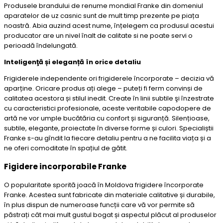
Produsele brandului de renume mondial Franke din domeniul
aparatelor de uz casnic sunt de mult timp prezente pe piața
noastră. Abia auzind acest nume, înțelegem ca produsul acestui
producator are un nivel înalt de calitate si ne poate servi o
perioadă îndelungată.
Inteligenţă și eleganță în orice detaliu
Frigiderele independente ori frigiderele încorporate – decizia vă
aparține. Oricare produs ați alege – puteți fi ferm convinși de
calitatea acestora și stilul inedit. Create în linii subtile şi înzestrate
cu caracteristici profesionale, aceste veritabile capodopere de
artă ne vor umple bucătăria cu confort și siguranță. Silențioase,
subtile, elegante, proiectate în diverse forme și culori. Specialiștii
Franke s-au gîndit la fiecare detaliu pentru a ne facilita viața și a
ne oferi comoditate în spațiul de gătit.
Figidere incorporabile Franke
O popularitate sporită joacă în Moldova frigidere încorporate
Franke. Acestea sunt fabricate din materiale calitative și durabile,
în plus dispun de numeroase funcții care vă vor permite să
păstrați cât mai mult gustul bogat și aspectul plăcut al produselor