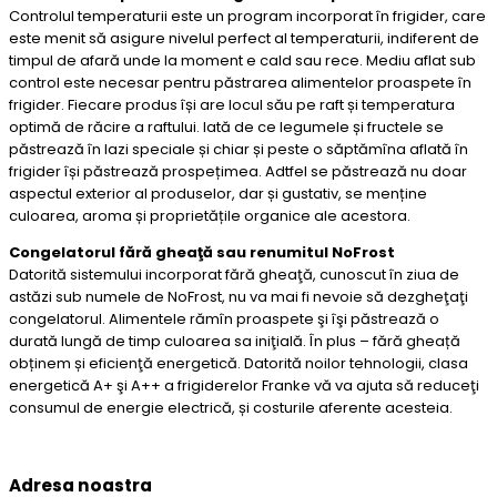
Controlul temperaturii este un program incorporat în frigider, care
este menit să asigure nivelul perfect al temperaturii, indiferent de
timpul de afară unde la moment e cald sau rece. Mediu aflat sub
control este necesar pentru păstrarea alimentelor proaspete în
frigider. Fiecare produs își are locul său pe raft și temperatura
optimă de răcire a raftului. Iată de ce legumele și fructele se
păstrează în lazi speciale și chiar și peste o săptămîna aflată în
frigider își păstrează prospețimea. Adtfel se păstrează nu doar
aspectul exterior al produselor, dar și gustativ, se menține
culoarea, aroma și proprietățile organice ale acestora.
Congelatorul fără gheaţă sau renumitul NoFrost
Datorită sistemului incorporat fără gheaţă, cunoscut în ziua de
astăzi sub numele de NoFrost, nu va mai fi nevoie să dezgheţaţi
congelatorul. Alimentele rămîn proaspete şi îşi păstrează o
durată lungă de timp culoarea sa iniţială. În plus – fără gheață
obținem și eficienţă energetică. Datorită noilor tehnologii, clasa
energetică A+ şi A++ a frigiderelor Franke vă va ajuta să reduceţi
consumul de energie electrică, și costurile aferente acesteia.
Adresa noastra