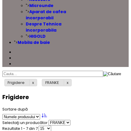
Microunde
">
Aparat de cafea
">
incorporabil
Despre Tehnica
incorporabila
HIGOLD
">
Mobila de baie
">
Frigidere
FRANKE
Frigidere
Sortare după
Selectaţi un producător
Rezultate 1 - 7 din 7