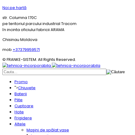
Noi pe hartă
str. Columna 170C
pe teritoriul parcului industrial Tracom
în incinta oficiului fabricii ARAMA
Chisinau Moldova
mob
+37379959571
© FRANKE-SISTEM. All Rights Reserved.
Promo
">
Chiuvete
Baterii
Plite
Cuptoare
Hote
Frigidere
Altele
Maşini de spălat vase