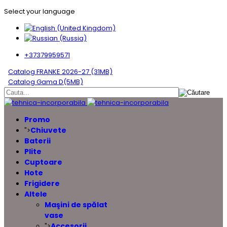
Select your language
+37379959571
Catalog FRANKE 2026-27 (31MB)
Catalog Gama D(5MB)
Promo
Chiuvete
">
Baterii
Plite
Cuptoare
Hote
Frigidere
Altele
Maşini de spălat
vase
Accesorii
">