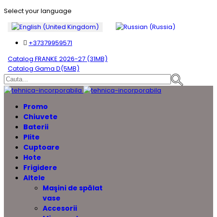
Select your language
+37379959571
Catalog FRANKE 2026-27 (31MB)
Catalog Gama D(5MB)
Promo
Chiuvete
Baterii
Plite
Cuptoare
Hote
Frigidere
Altele
Maşini de spălat
vase
Accesorii