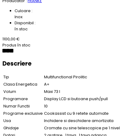
Producător :
FRANKE
Culoare :
Inox
Disponibil :
în stoc
1100,00 €
Produs în stoc
Descriere
Tip
Multifunctional Pirolitic
Clasa Energetica
A+
Volum
Maxi 73 l
Programare
Display LCD si butoane push/pull
Numar Functii
10
Programe exclusive
Cookassist cu 9 retete automate
Usa
Inchidere si deschidere amortizata
Ghidaje
Cromate cu sine telescopice pe 1 nivel
Dotari
2 gratare , 1 tava , 1 tava adanca