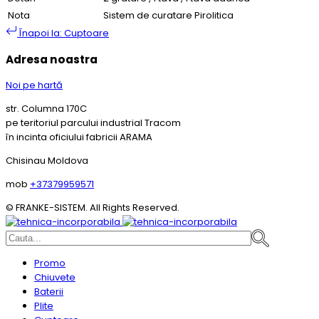
Nota
Sistem de curatare Pirolitica
Înapoi la: Cuptoare
Adresa noastra
Noi pe hartă
str. Columna 170C
pe teritoriul parcului industrial Tracom
în incinta oficiului fabricii ARAMA
Chisinau Moldova
mob
+37379959571
© FRANKE-SISTEM. All Rights Reserved.
Promo
Chiuvete
Baterii
Plite