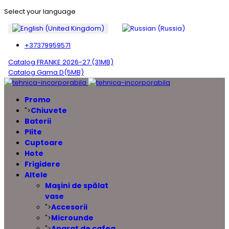
Select your language
+37379959571
Catalog FRANKE 2026-27 (31MB)
Catalog Gama D(5MB)
Promo
Chiuvete
">
Baterii
Plite
Cuptoare
Hote
Frigidere
Altele
Maşini de spălat
vase
Accesorii
">
Microunde
">
Aparat de cafea
">