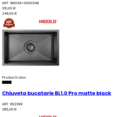
ART: 980145+930034B
310,00 €
248,00 €
Produs în stoc
Chiuveta bucatarie BL1.0 Pro matte black
ART: 952399
285,00 €