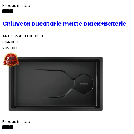
Produs în stoc
Chiuveta bucatarie matte black+Baterie
ART: 952498+980208
364,00 €
292,00 €
Produs în stoc