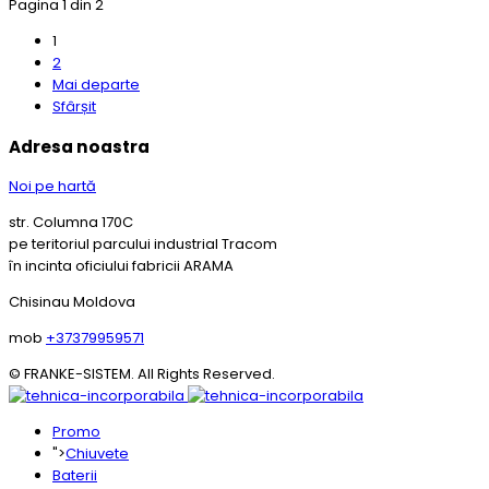
Pagina 1 din 2
1
2
Mai departe
Sfârșit
Adresa noastra
Noi pe hartă
str. Columna 170C
pe teritoriul parcului industrial Tracom
în incinta oficiului fabricii ARAMA
Chisinau Moldova
mob
+37379959571
© FRANKE-SISTEM. All Rights Reserved.
Promo
">
Chiuvete
Baterii