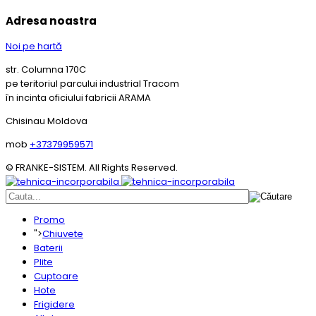
Adresa noastra
Noi pe hartă
str. Columna 170C
pe teritoriul parcului industrial Tracom
în incinta oficiului fabricii ARAMA
Chisinau Moldova
mob
+37379959571
© FRANKE-SISTEM. All Rights Reserved.
Promo
">
Chiuvete
Baterii
Plite
Cuptoare
Hote
Frigidere