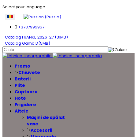
Select your language
+37379959571
Catalog FRANKE 2026-27 (31MB)
Catalog Gama D(5MB)
Promo
Chiuvete
">
Baterii
Plite
Cuptoare
Hote
Frigidere
Altele
Maşini de spălat
vase
Accesorii
">
Microunde
">