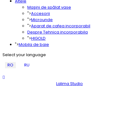
Altele
Maşini de spălat vase
">
Accesorii
">
Microunde
">
Aparat de cafea incorporabil
Despre Tehnica incorporabila
">
HIGOLD
">
Mobila de baie
Select your language
RO
RU
Noi pe hartă!
Lalima Studio